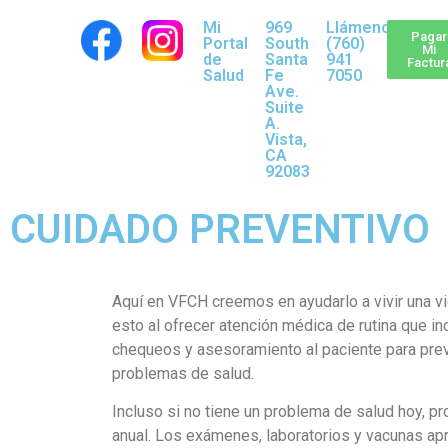
Mi
969
Llámenos:
Pagar
Portal
South
(760)
Mi
de
Santa
941
Factur
Salud
Fe
7050
Ave.
Suite
A.
Vista,
CA
92083
CUIDADO PREVENTIVO
Aquí en VFCH creemos en ayudarlo a vivir una v
esto al ofrecer atención médica de rutina que i
chequeos y asesoramiento al paciente para pre
problemas de salud.
Incluso si no tiene un problema de salud hoy, 
anual. Los exámenes, laboratorios y vacunas ap