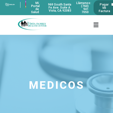
Mi
Llámenos:
Pagar
969 South Santa
Portal
(760)
Mi
Fe Ave. Suite A.
de
941
Vista, CA 92083
Factura
Salud
7050
MEDICOS