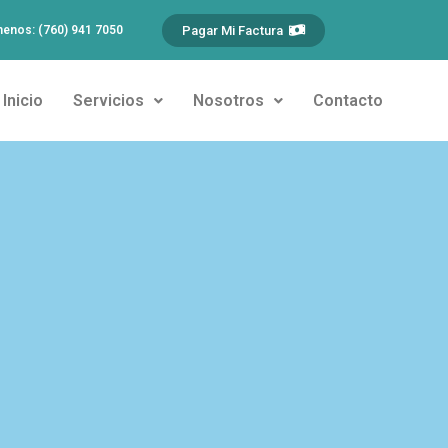
Pagar Mi Factura
menos: (760) 941 7050
Inicio
Servicios
Nosotros
Contacto