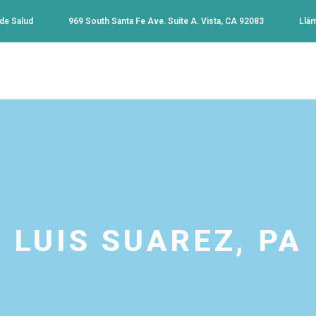
 de Salud
969 South Santa Fe Ave. Suite A. Vista, CA 92083
Llá
LUIS SUAREZ, PA