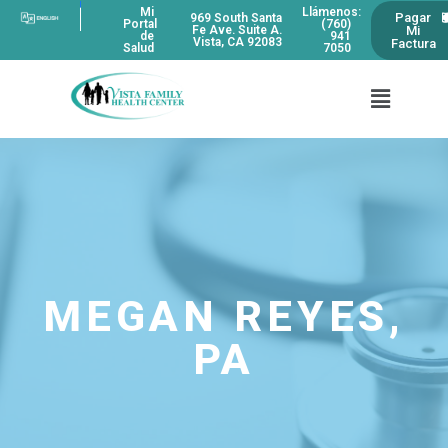
Mi
Llámenos:
Pagar
969 South Santa
Portal
(760)
Mi
Fe Ave. Suite A.
de
941
Vista, CA 92083
Factura
Salud
7050
MEGAN REYES,
PA